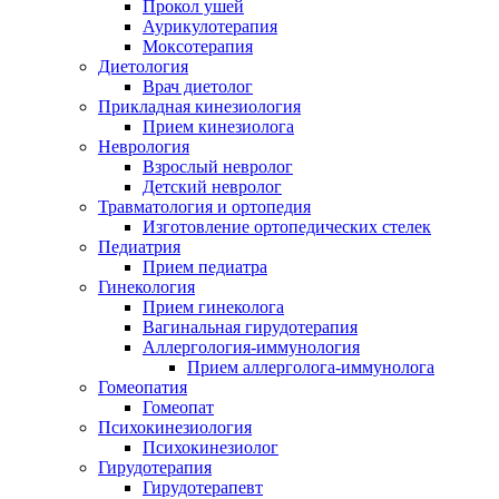
Прокол ушей
Аурикулотерапия
Моксотерапия
Диетология
Врач диетолог
Прикладная кинезиология
Прием кинезиолога
Неврология
Взрослый невролог
Детский невролог
Травматология и ортопедия
Изготовление ортопедических стелек
Педиатрия
Прием педиатра
Гинекология
Прием гинеколога
Вагинальная гирудотерапия
Аллергология-иммунология
Прием аллерголога-иммунолога
Гомеопатия
Гомеопат
Психокинезиология
Психокинезиолог
Гирудотерапия
Гирудотерапевт