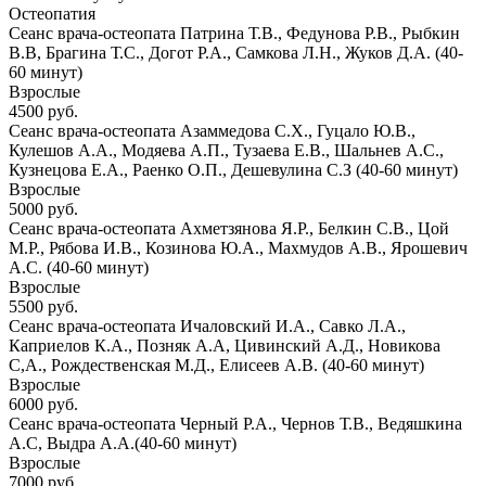
Остеопатия
Сеанс врача-остеопата
Патрина Т.В., Федунова Р.В., Рыбкин
В.В, Брагина Т.С., Догот Р.А., Самкова Л.Н., Жуков Д.А. (40-
60 минут)
Взрослые
4500 руб.
Сеанс врача-остеопата
Азаммедова С.Х., Гуцало Ю.В.,
Кулешов А.А., Модяева А.П., Тузаева Е.В., Шальнев А.С.,
Кузнецова Е.А., Раенко О.П., Дешевулина С.З (40-60 минут)
Взрослые
5000 руб.
Сеанс врача-остеопата
Ахметзянова Я.Р., Белкин С.В., Цой
М.Р., Рябова И.В., Козинова Ю.А., Махмудов А.В., Ярошевич
А.С. (40-60 минут)
Взрослые
5500 руб.
Сеанс врача-остеопата
Ичаловский И.А., Савко Л.А.,
Каприелов К.А., Позняк А.А, Цивинский А.Д., Новикова
С,А., Рождественская М.Д., Елисеев А.В. (40-60 минут)
Взрослые
6000 руб.
Сеанс врача-остеопата
Черный Р.А., Чернов Т.В., Ведяшкина
А.С, Выдра А.А.(40-60 минут)
Взрослые
7000 руб.