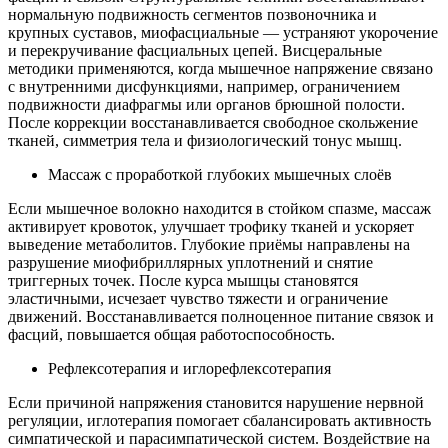
нормальную подвижность сегментов позвоночника и
крупных суставов, миофасциальные — устраняют укорочение
и перекручивание фасциальных цепей. Висцеральные
методики применяются, когда мышечное напряжение связано
с внутренними дисфункциями, например, ограничением
подвижности диафрагмы или органов брюшной полости.
После коррекции восстанавливается свободное скольжение
тканей, симметрия тела и физиологический тонус мышц.
Массаж с проработкой глубоких мышечных слоёв
Если мышечное волокно находится в стойком спазме, массаж
активирует кровоток, улучшает трофику тканей и ускоряет
выведение метаболитов. Глубокие приёмы направлены на
разрушение миофибриллярных уплотнений и снятие
триггерных точек. После курса мышцы становятся
эластичными, исчезает чувство тяжести и ограничение
движений. Восстанавливается полноценное питание связок и
фасций, повышается общая работоспособность.
Рефлексотерапия и иглорефлексотерапия
Если причиной напряжения становится нарушение нервной
регуляции, иглотерапия помогает сбалансировать активность
симпатической и парасимпатической систем. Воздействие на