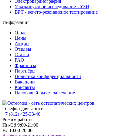
Электрокардиография
Ультразвуковое исследование - УЗИ
ВРТ - вегето-резонансное тестирование
Информация
О нас
Цены
Акции
Отзывы
Статьи
FAQ
Франшиза
Партнёры
Политика конфиденциальности
Вакансии
Контакты
Налоговый вычет за лечение
Телефон для записи
+7 (812)
425-33-40
Режим работы:
Пн-Сб 9:00-21:00
Вс 10:00-20:00
Адреса медицинских центров