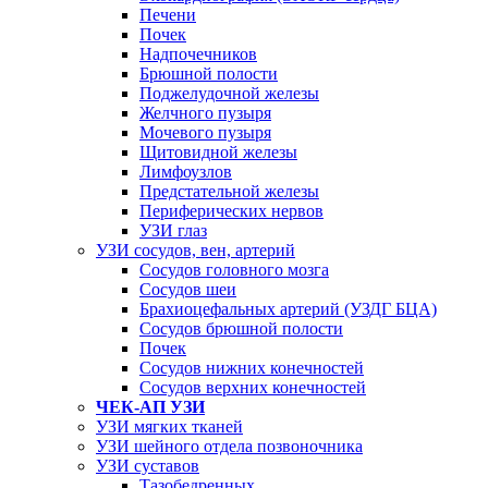
Печени
Почек
Надпочечников
Брюшной полости
Поджелудочной железы
Желчного пузыря
Мочевого пузыря
Щитовидной железы
Лимфоузлов
Предстательной железы
Периферических нервов
УЗИ глаз
УЗИ сосудов, вен, артерий
Сосудов головного мозга
Сосудов шеи
Брахиоцефальных артерий (УЗДГ БЦА)
Сосудов брюшной полости
Почек
Сосудов нижних конечностей
Сосудов верхних конечностей
ЧЕК-АП УЗИ
УЗИ мягких тканей
УЗИ шейного отдела позвоночника
УЗИ суставов
Тазобедренных