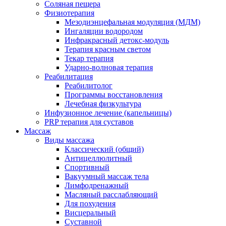
Соляная пещера
Физиотерапия
Мезодиэнцефальная модуляция (МДМ)
Ингаляции водородом
Инфракрасный детокс-модуль
Терапия красным светом
Текар терапия
Ударно-волновая терапия
Реабилитация
Реабилитолог
Программы восстановления
Лечебная физкультура
Инфузионное лечение (капельницы)
PRP терапия для суставов
Массаж
Виды массажа
Классический (общий)
Антицеллюлитный
Спортивный
Вакуумный массаж тела
Лимфодренажный
Масляный расслабляющий
Для похудения
Висцеральный
Суставной