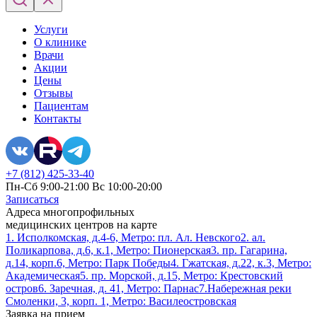
Услуги
О клинике
Врачи
Акции
Цены
Отзывы
Пациентам
Контакты
+7 (812) 425-33-40
Пн-Сб 9:00-21:00 Вс 10:00-20:00
Записаться
Адреса многопрофильных
медицинских центров на карте
1. Исполкомская, д.4-6, Метро: пл. Ал. Невского
2. ал.
Поликарпова, д.6, к.1, Метро: Пионерская
3. пр. Гагарина,
д.14, корп.6, Метро: Парк Победы
4. Гжатская, д.22, к.3, Метро:
Академическая
5. пр. Морской, д.15, Метро: Крестовский
остров
6. Заречная, д. 41, Метро: Парнас
7.Набережная реки
Смоленки, 3, корп. 1, Метро: Василеостровская
Заявка на прием