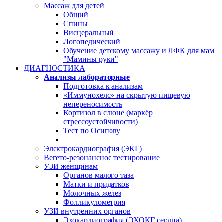
Массаж для детей
Общий
Спины
Висцеральный
Логопедический
Обучение детскому массажу и ЛФК для мам
"Мамины руки"
ДИАГНОСТИКА
Анализы лабораторные
Подготовка к анализам
«Иммунохелс» на скрытую пищевую
непереносимость
Кортизол в слюне (маркёр
стрессоустойчивости)
Тест по Осипову
Электрокардиография (ЭКГ)
Вегето-резонансное тестирование
УЗИ женщинам
Органов малого таза
Матки и придатков
Молочных желез
Фолликулометрия
УЗИ внутренних органов
Эхокардиография (ЭХОКГ сердца)