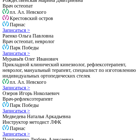
Рождественская Марина Дмитриевна
Врач остеопат
пл. Ал. Невского
Крестовский остров
Парнас
Записаться >
Раенко Ольга Павловна
Врач остеопат, невролог
Парк Победы
Записаться >
Муравьёв Олег Иванович
Прикладной клинический кинезиолог, рефлексотерапевт,
невролог, мануальный терапевт, специалист по изготовлению
индивидуальных ортопедических стелек
пл. Ал. Невского
Записаться >
Озеров Игорь Николаевич
Врач-рефлексотерапевт
Парк Победы
Записаться >
Медведева Наталья Аркадьевна
Инструктор методист ЛФК
Парнас
Записаться >
Поштаренко Любовь Алексеевна