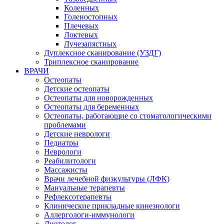
Коленных
Голеностопных
Плечевых
Локтевых
Лучезапястных
Дуплексное сканирование (УЗДГ)
Триплексное сканирование
ВРАЧИ
Остеопаты
Детские остеопаты
Остеопаты для новорожденных
Остеопаты для беременных
Остеопаты, работающие со стоматологическими
проблемами
Детские неврологи
Педиатры
Неврологи
Реабилитологи
Массажисты
Врачи лечебной физкультуры (ЛФК)
Мануальные терапевты
Рефлексотерапевты
Клинические прикладные кинезиологи
Аллергологи-иммунологи
Диетолог