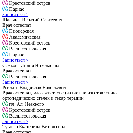
Крестовский остров
Парнас
Записаться >
Шальнев Игнатий Сергеевич
Врач остеопат
Пионерская
Академическая
Крестовский остров
Василеостровская
Парнас
Записаться >
Самкова Лилия Николаевна
Врач остеопат
Василеостровская
Записаться >
Рыбкин Владислав Валерьевич
Врач остеопат, массажист, специалист по изготовлению
ортопедических стелек и текар-терапии
пл. Ал. Невского
Крестовский остров
Василеостровская
Записаться >
Тузаева Екатерина Витальевна
Врач остеопат