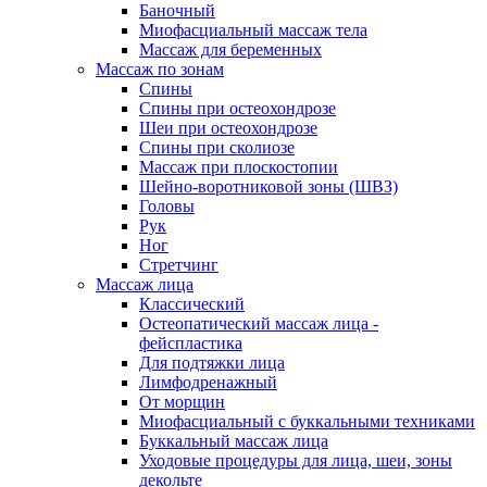
Баночный
Миофасциальный массаж тела
Массаж для беременных
Массаж по зонам
Спины
Спины при остеохондрозе
Шеи при остеохондрозе
Спины при сколиозе
Массаж при плоскостопии
Шейно-воротниковой зоны (ШВЗ)
Головы
Рук
Ног
Стретчинг
Массаж лица
Классический
Остеопатический массаж лица -
фейспластика
Для подтяжки лица
Лимфодренажный
От морщин
Миофасциальный с буккальными техниками
Буккальный массаж лица
Уходовые процедуры для лица, шеи, зоны
декольте