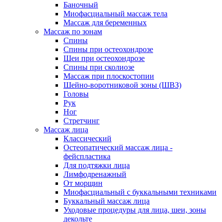
Баночный
Миофасциальный массаж тела
Массаж для беременных
Массаж по зонам
Спины
Спины при остеохондрозе
Шеи при остеохондрозе
Спины при сколиозе
Массаж при плоскостопии
Шейно-воротниковой зоны (ШВЗ)
Головы
Рук
Ног
Стретчинг
Массаж лица
Классический
Остеопатический массаж лица -
фейспластика
Для подтяжки лица
Лимфодренажный
От морщин
Миофасциальный с буккальными техниками
Буккальный массаж лица
Уходовые процедуры для лица, шеи, зоны
декольте