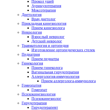
Прокол ушей
Аурикулотерапия
Моксотерапия
Диетология
Врач диетолог
Прикладная кинезиология
Прием кинезиолога
Неврология
Взрослый невролог
Детский невролог
Травматология и ортопедия
Изготовление ортопедических стелек
Педиатрия
Прием педиатра
Гинекология
Прием гинеколога
Вагинальная гирудотерапия
Аллергология-иммунология
Прием аллерголога-иммунолога
Гомеопатия
Гомеопат
Психокинезиология
Психокинезиолог
Гирудотерапия
Гирудотерапевт