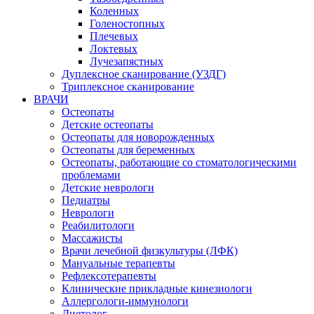
Коленных
Голеностопных
Плечевых
Локтевых
Лучезапястных
Дуплексное сканирование (УЗДГ)
Триплексное сканирование
ВРАЧИ
Остеопаты
Детские остеопаты
Остеопаты для новорожденных
Остеопаты для беременных
Остеопаты, работающие со стоматологическими
проблемами
Детские неврологи
Педиатры
Неврологи
Реабилитологи
Массажисты
Врачи лечебной физкультуры (ЛФК)
Мануальные терапевты
Рефлексотерапевты
Клинические прикладные кинезиологи
Аллергологи-иммунологи
Диетолог