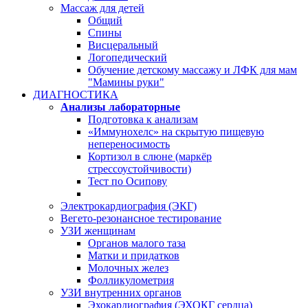
Массаж для детей
Общий
Спины
Висцеральный
Логопедический
Обучение детскому массажу и ЛФК для мам
"Мамины руки"
ДИАГНОСТИКА
Анализы лабораторные
Подготовка к анализам
«Иммунохелс» на скрытую пищевую
непереносимость
Кортизол в слюне (маркёр
стрессоустойчивости)
Тест по Осипову
Электрокардиография (ЭКГ)
Вегето-резонансное тестирование
УЗИ женщинам
Органов малого таза
Матки и придатков
Молочных желез
Фолликулометрия
УЗИ внутренних органов
Эхокардиография (ЭХОКГ сердца)