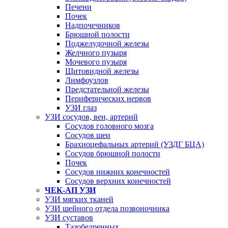
Печени
Почек
Надпочечников
Брюшной полости
Поджелудочной железы
Желчного пузыря
Мочевого пузыря
Щитовидной железы
Лимфоузлов
Предстательной железы
Периферических нервов
УЗИ глаз
УЗИ сосудов, вен, артерий
Сосудов головного мозга
Сосудов шеи
Брахиоцефальных артерий (УЗДГ БЦА)
Сосудов брюшной полости
Почек
Сосудов нижних конечностей
Сосудов верхних конечностей
ЧЕК-АП УЗИ
УЗИ мягких тканей
УЗИ шейного отдела позвоночника
УЗИ суставов
Тазобедренных