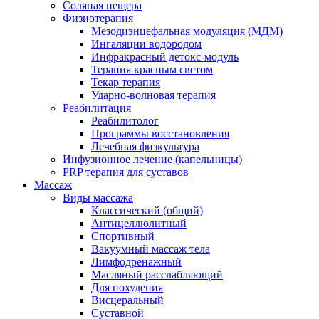
Соляная пещера
Физиотерапия
Мезодиэнцефальная модуляция (МДМ)
Ингаляции водородом
Инфракрасный детокс-модуль
Терапия красным светом
Текар терапия
Ударно-волновая терапия
Реабилитация
Реабилитолог
Программы восстановления
Лечебная физкультура
Инфузионное лечение (капельницы)
PRP терапия для суставов
Массаж
Виды массажа
Классический (общий)
Антицеллюлитный
Спортивный
Вакуумный массаж тела
Лимфодренажный
Масляный расслабляющий
Для похудения
Висцеральный
Суставной