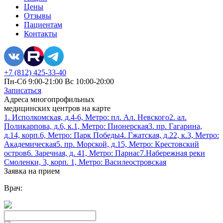
Цены
Отзывы
Пациентам
Контакты
+7 (812) 425-33-40
Пн-Сб 9:00-21:00 Вс 10:00-20:00
Записаться
Адреса многопрофильных
медицинских центров на карте
1. Исполкомская, д.4-6, Метро: пл. Ал. Невского
2. ал.
Поликарпова, д.6, к.1, Метро: Пионерская
3. пр. Гагарина,
д.14, корп.6, Метро: Парк Победы
4. Гжатская, д.22, к.3, Метро:
Академическая
5. пр. Морской, д.15, Метро: Крестовский
остров
6. Заречная, д. 41, Метро: Парнас
7.Набережная реки
Смоленки, 3, корп. 1, Метро: Василеостровская
Заявка на прием
Врач: