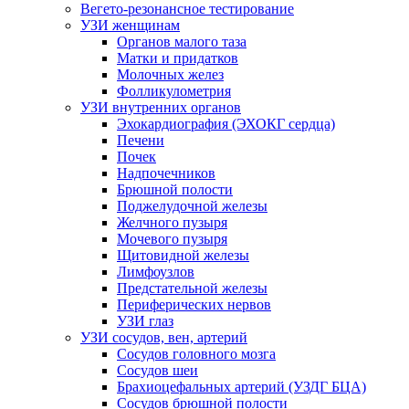
Вегето-резонансное тестирование
УЗИ женщинам
Органов малого таза
Матки и придатков
Молочных желез
Фолликулометрия
УЗИ внутренних органов
Эхокардиография (ЭХОКГ сердца)
Печени
Почек
Надпочечников
Брюшной полости
Поджелудочной железы
Желчного пузыря
Мочевого пузыря
Щитовидной железы
Лимфоузлов
Предстательной железы
Периферических нервов
УЗИ глаз
УЗИ сосудов, вен, артерий
Сосудов головного мозга
Сосудов шеи
Брахиоцефальных артерий (УЗДГ БЦА)
Сосудов брюшной полости