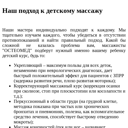
Наш подход к детскому массажу
Наши мастера индивидуально подходят к каждому. Мы
тщательно изучаем каждого, чтобы убедиться в отсутствии
противопоказаний и найти правильный подход. Какой бы
сложной не казалась проблема вам, массажисты
"ОСТЕОМЕД" подберут нужный именно вашему ребенку
детский курс, будь то:
Укрепляющий – максимум пользы для всех деток,
незаменимо при неврологических диагнозах, дает
быстрый положительный эффект для пациентов с ЗПРР
(задержка развития речи, плохо развитая моторика);
Корректирующий массажный курс (коррекция осанки
при сколиозе, стоп при плоскостопии или косолапости и
т.д.);
Перкуссионный в области груди (на грудной клетке,
методика показана при частых или хронических
бронхитах и пневмониях, полезна, как вспомогательное
средство лечения, способствует быстрому отведению
мокроты);
Массаж конечностей (рук или ног – назначают