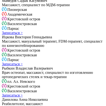
Мамедов Садык Касумович
Массажист, специалист по МДМ-терапии
Пионерская
Академическая
Крестовский остров
Василеостровская
Парнас
Записаться >
Ицкова Виктория Геннадьевна
Массажист, мануальный терапевт, FDM-терапевт, специалист
по кинезиотейпированию
Крестовский остров
Василеостровская
Парнас
Записаться >
Рыбкин Владислав Валерьевич
Врач остеопат, массажист, специалист по изготовлению
ортопедических стелек и текар-терапии
пл. Ал. Невского
Крестовский остров
Василеостровская
Записаться >
Данилова Анна Николаевна
Реабилитолог, массажист