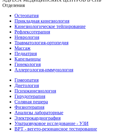
Отделения
Остеопатия
Прикладная кинезиология
Кинезиологическое тейпирование
Рефлексотерапия
Неврология
Травматология-ортопедия
Массаж
Педиатрия
Капельницы
Гинекология
Аллергология-иммунология
Гомеопатия
Диетология
Психокинезиология
Гирудотерапия
Соляная пещера
Физиотерапия
Анализы лабораторные
Электрокардиография
Ультразвуковое исследование - УЗИ
ВРТ - вегето-резонансное тестирование