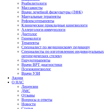
Реабилитологи
Массажисты
Врачи лечебной физкультуры (ЛФК)
Мануальные терапевты
Рефлексотерапевты
Клинические прикладные кинезиологи
Аллергологи-иммунологи
Диетолог
Гинекологи
Терапевты
Специалист по медицинскому педикюру
Специалисты по изготовлению индивидуальных
ортопедических стелеку
Гирудотерапевты
Врачи ВРТ диагностики
Психокинезиолог
Врачи УЗИ
Акции
О НАС
Лицензии
ДМС
Отзывы
Вопросы и ответы
Новости
Статьи