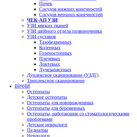
Почек
Сосудов нижних конечностей
Сосудов верхних конечностей
ЧЕК-АП УЗИ
УЗИ мягких тканей
УЗИ шейного отдела позвоночника
УЗИ суставов
Тазобедренных
Коленных
Голеностопных
Плечевых
Локтевых
Лучезапястных
Дуплексное сканирование (УЗДГ)
Триплексное сканирование
ВРАЧИ
Остеопаты
Детские остеопаты
Остеопаты для новорожденных
Остеопаты для беременных
Остеопаты, работающие со стоматологическими
проблемами
Детские неврологи
Педиатры
Неврологи