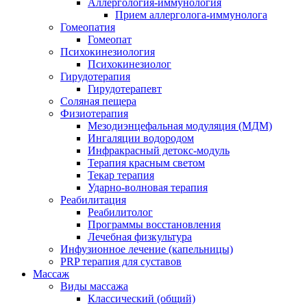
Аллергология-иммунология
Прием аллерголога-иммунолога
Гомеопатия
Гомеопат
Психокинезиология
Психокинезиолог
Гирудотерапия
Гирудотерапевт
Соляная пещера
Физиотерапия
Мезодиэнцефальная модуляция (МДМ)
Ингаляции водородом
Инфракрасный детокс-модуль
Терапия красным светом
Текар терапия
Ударно-волновая терапия
Реабилитация
Реабилитолог
Программы восстановления
Лечебная физкультура
Инфузионное лечение (капельницы)
PRP терапия для суставов
Массаж
Виды массажа
Классический (общий)