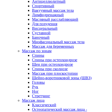
Антицеллюлитный
Спортивный
Вакуумный массаж тела
Лимфодренажный
Масляный расслабляющий
Для похудения
Висцеральный
Суставной
Баночный
Миофасциальный массаж тела
Массаж для беременных
Массаж по зонам
Спины
Спины при остеохондрозе
Шеи при остеохондрозе
Спины при сколиозе
Массаж при плоскостопии
Шейно-воротниковой зоны (ШВЗ)
Головы
Рук
Ног
Стретчинг
Массаж лица
Классический
Остеопатический массаж лица -