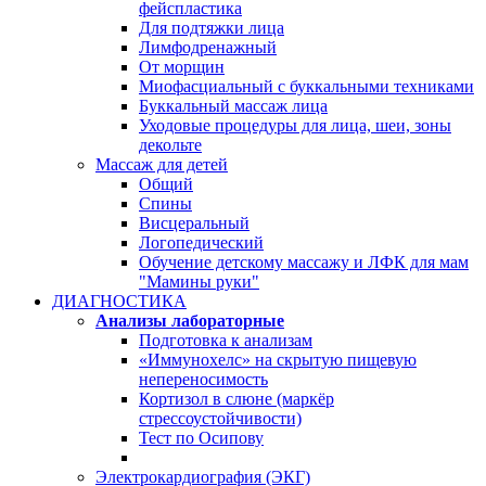
фейспластика
Для подтяжки лица
Лимфодренажный
От морщин
Миофасциальный с буккальными техниками
Буккальный массаж лица
Уходовые процедуры для лица, шеи, зоны
декольте
Массаж для детей
Общий
Спины
Висцеральный
Логопедический
Обучение детскому массажу и ЛФК для мам
"Мамины руки"
ДИАГНОСТИКА
Анализы лабораторные
Подготовка к анализам
«Иммунохелс» на скрытую пищевую
непереносимость
Кортизол в слюне (маркёр
стрессоустойчивости)
Тест по Осипову
Электрокардиография (ЭКГ)