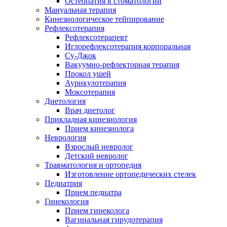
Остеопатия в стоматологии
Мануальная терапия
Кинезиологическое тейпирование
Рефлексотерапия
Рефлексотерапевт
Иглорефлексотерапия корпоральная
Су-Джок
Вакуумно-рефлекторная терапия
Прокол ушей
Аурикулотерапия
Моксотерапия
Диетология
Врач диетолог
Прикладная кинезиология
Прием кинезиолога
Неврология
Взрослый невролог
Детский невролог
Травматология и ортопедия
Изготовление ортопедических стелек
Педиатрия
Прием педиатра
Гинекология
Прием гинеколога
Вагинальная гирудотерапия