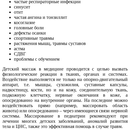
частые респираторные инфекции
синусит
отит
частая ангина и тонзиллит
косоглазие
головные боли
дефекты осанки
спортивные травмы
растяжения мышц, травмы суставов
астма
СДВГ
проблемы с обучением
Детский массаж в медицине проводится с целью вызвать
физиологические реакции в тканях, органах и системах.
Воздействие выполняется не только на опорно-двигательный
аппарат, т.е. мышцы, сухожилия, суставные капсулы,
надкостницу, кости, но и на кожу, соединительную ткань,
подкожную клетчатку, нервные окончания в коже, а
опосредованно на внутренние органы. На последние можно
воздействовать прямо (например, массировать область
живота) или опосредованно – через имеющиеся связи нервной
системы. Массирование в педиатрии рекомендуют при
лечении многих детских заболеваний, аномалий развития
тела и ЦНС, также это эффективная помощь в случае травм.