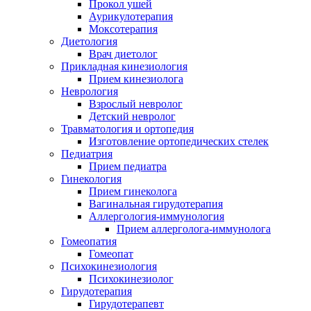
Прокол ушей
Аурикулотерапия
Моксотерапия
Диетология
Врач диетолог
Прикладная кинезиология
Прием кинезиолога
Неврология
Взрослый невролог
Детский невролог
Травматология и ортопедия
Изготовление ортопедических стелек
Педиатрия
Прием педиатра
Гинекология
Прием гинеколога
Вагинальная гирудотерапия
Аллергология-иммунология
Прием аллерголога-иммунолога
Гомеопатия
Гомеопат
Психокинезиология
Психокинезиолог
Гирудотерапия
Гирудотерапевт