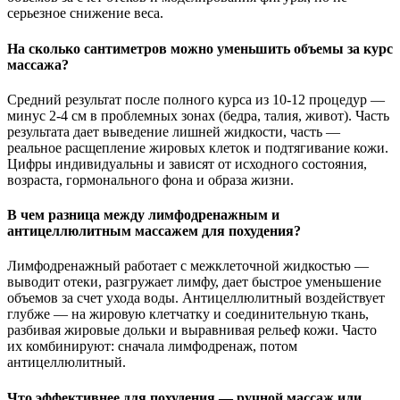
серьезное снижение веса.
На сколько сантиметров можно уменьшить объемы за курс
массажа?
Средний результат после полного курса из 10-12 процедур —
минус 2-4 см в проблемных зонах (бедра, талия, живот). Часть
результата дает выведение лишней жидкости, часть —
реальное расщепление жировых клеток и подтягивание кожи.
Цифры индивидуальны и зависят от исходного состояния,
возраста, гормонального фона и образа жизни.
В чем разница между лимфодренажным и
антицеллюлитным массажем для похудения?
Лимфодренажный работает с межклеточной жидкостью —
выводит отеки, разгружает лимфу, дает быстрое уменьшение
объемов за счет ухода воды. Антицеллюлитный воздействует
глубже — на жировую клетчатку и соединительную ткань,
разбивая жировые дольки и выравнивая рельеф кожи. Часто
их комбинируют: сначала лимфодренаж, потом
антицеллюлитный.
Что эффективнее для похудения — ручной массаж или