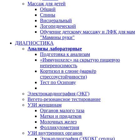
Массаж для детей
Общий
Спины
Висцеральный
Логопедический
Обучение детскому массажу и ЛФК для мам
"Мамины руки"
ДИАГНОСТИКА
Анализы лабораторные
Подготовка к анализам
«Иммунохелс» на скрытую пищевую
непереносимость
Кортизол в слюне (маркёр
стрессоустойчивости)
Тест по Осипову
Электрокардиография (ЭКГ)
Вегето-резонансное тестирование
УЗИ женщинам
Органов малого таза
Матки и придатков
Молочных желез
Фолликулометрия
УЗИ внутренних органов
Эхокардиография (ЭХОКГ сердца)