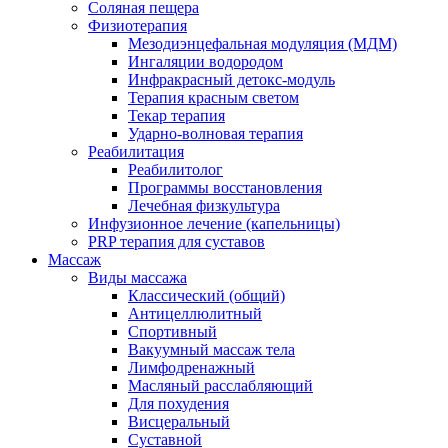
Соляная пещера
Физиотерапия
Мезодиэнцефальная модуляция (МДМ)
Ингаляции водородом
Инфракрасный детокс-модуль
Терапия красным светом
Текар терапия
Ударно-волновая терапия
Реабилитация
Реабилитолог
Программы восстановления
Лечебная физкультура
Инфузионное лечение (капельницы)
PRP терапия для суставов
Массаж
Виды массажа
Классический (общий)
Антицеллюлитный
Спортивный
Вакуумный массаж тела
Лимфодренажный
Масляный расслабляющий
Для похудения
Висцеральный
Суставной