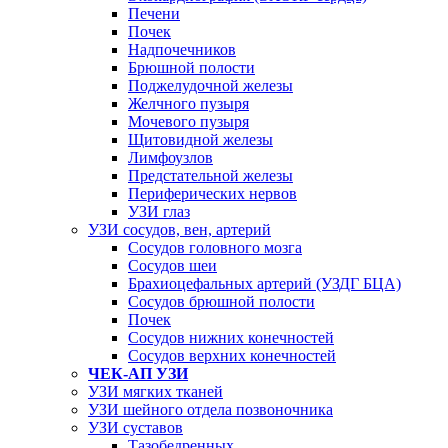
Печени
Почек
Надпочечников
Брюшной полости
Поджелудочной железы
Желчного пузыря
Мочевого пузыря
Щитовидной железы
Лимфоузлов
Предстательной железы
Периферических нервов
УЗИ глаз
УЗИ сосудов, вен, артерий
Сосудов головного мозга
Сосудов шеи
Брахиоцефальных артерий (УЗДГ БЦА)
Сосудов брюшной полости
Почек
Сосудов нижних конечностей
Сосудов верхних конечностей
ЧЕК-АП УЗИ
УЗИ мягких тканей
УЗИ шейного отдела позвоночника
УЗИ суставов
Тазобедренных