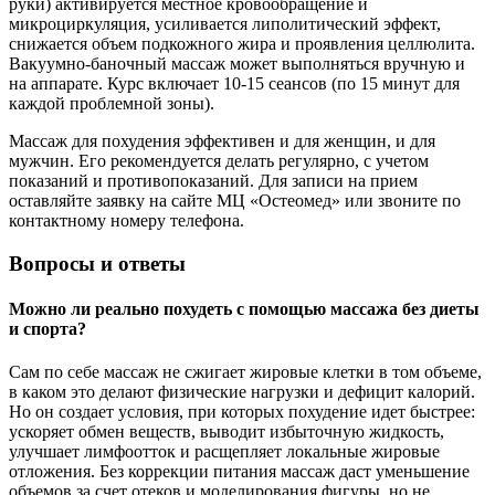
руки) активируется местное кровообращение и
микроциркуляция, усиливается липолитический эффект,
снижается объем подкожного жира и проявления целлюлита.
Вакуумно-баночный массаж может выполняться вручную и
на аппарате. Курс включает 10-15 сеансов (по 15 минут для
каждой проблемной зоны).
Массаж для похудения эффективен и для женщин, и для
мужчин. Его рекомендуется делать регулярно, с учетом
показаний и противопоказаний. Для записи на прием
оставляйте заявку на сайте МЦ «Остеомед» или звоните по
контактному номеру телефона.
Вопросы и ответы
Можно ли реально похудеть с помощью массажа без диеты
и спорта?
Сам по себе массаж не сжигает жировые клетки в том объеме,
в каком это делают физические нагрузки и дефицит калорий.
Но он создает условия, при которых похудение идет быстрее:
ускоряет обмен веществ, выводит избыточную жидкость,
улучшает лимфоотток и расщепляет локальные жировые
отложения. Без коррекции питания массаж даст уменьшение
объемов за счет отеков и моделирования фигуры, но не