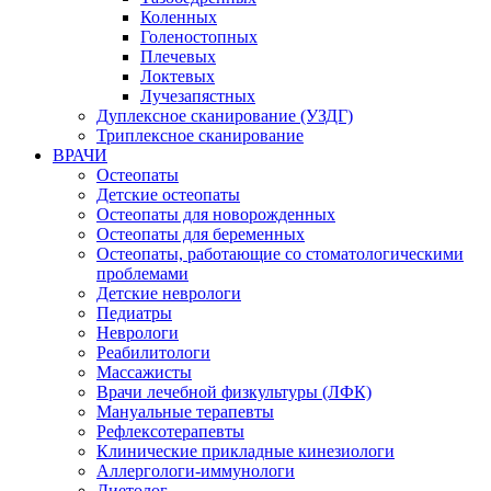
Коленных
Голеностопных
Плечевых
Локтевых
Лучезапястных
Дуплексное сканирование (УЗДГ)
Триплексное сканирование
ВРАЧИ
Остеопаты
Детские остеопаты
Остеопаты для новорожденных
Остеопаты для беременных
Остеопаты, работающие со стоматологическими
проблемами
Детские неврологи
Педиатры
Неврологи
Реабилитологи
Массажисты
Врачи лечебной физкультуры (ЛФК)
Мануальные терапевты
Рефлексотерапевты
Клинические прикладные кинезиологи
Аллергологи-иммунологи
Диетолог