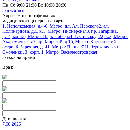
Пн-Сб 9:00-21:00 Вс 10:00-20:00
Записаться
Адреса многопрофильных
медицинских центров на карте
1. Исполкомская, д.4-6, Метро: пл. Ал. Невского
2. ал.
Поликарпова, д.6, к.1, Метро: Пионерская
3. пр. Гагарина,
д.14, корп.6, Метро: Парк Победы
4. Гжатская, д.22, к.3, Метро:
Академическая
5. пр. Морской, д.15, Метро: Крестовский
остров
6. Заречная, д. 41, Метро: Парнас
7.Набережная реки
Смоленки, 3, корп. 1, Метро: Василеостровская
Заявка на прием
Врач:
Дата визита
7.08.2026