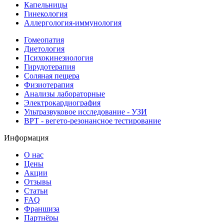
Капельницы
Гинекология
Аллергология-иммунология
Гомеопатия
Диетология
Психокинезиология
Гирудотерапия
Соляная пещера
Физиотерапия
Анализы лабораторные
Электрокардиография
Ультразвуковое исследование - УЗИ
ВРТ - вегето-резонансное тестирование
Информация
О нас
Цены
Акции
Отзывы
Статьи
FAQ
Франшиза
Партнёры