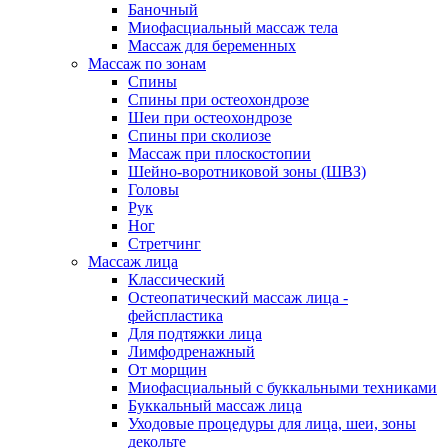
Баночный
Миофасциальный массаж тела
Массаж для беременных
Массаж по зонам
Спины
Спины при остеохондрозе
Шеи при остеохондрозе
Спины при сколиозе
Массаж при плоскостопии
Шейно-воротниковой зоны (ШВЗ)
Головы
Рук
Ног
Стретчинг
Массаж лица
Классический
Остеопатический массаж лица -
фейспластика
Для подтяжки лица
Лимфодренажный
От морщин
Миофасциальный с буккальными техниками
Буккальный массаж лица
Уходовые процедуры для лица, шеи, зоны
декольте