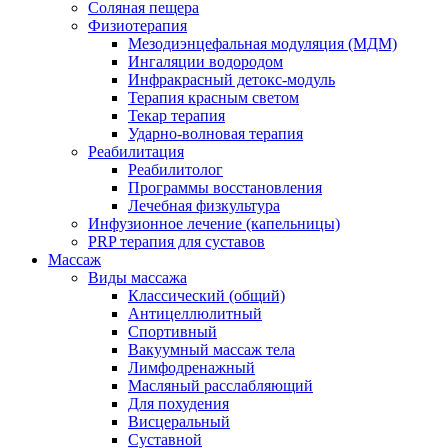
Соляная пещера
Физиотерапия
Мезодиэнцефальная модуляция (МДМ)
Ингаляции водородом
Инфракрасный детокс-модуль
Терапия красным светом
Текар терапия
Ударно-волновая терапия
Реабилитация
Реабилитолог
Программы восстановления
Лечебная физкультура
Инфузионное лечение (капельницы)
PRP терапия для суставов
Массаж
Виды массажа
Классический (общий)
Антицеллюлитный
Спортивный
Вакуумный массаж тела
Лимфодренажный
Масляный расслабляющий
Для похудения
Висцеральный
Суставной