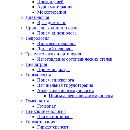
Прокол ушей
Аурикулотерапия
Моксотерапия
Диетология
Врач диетолог
Прикладная кинезиология
Прием кинезиолога
Неврология
Взрослый невролог
Детский невролог
Травматология и ортопедия
Изготовление ортопедических стелек
Педиатрия
Прием педиатра
Гинекология
Прием гинеколога
Вагинальная гирудотерапия
Аллергология-иммунология
Прием аллерголога-иммунолога
Гомеопатия
Гомеопат
Психокинезиология
Психокинезиолог
Гирудотерапия
Гирудотерапевт