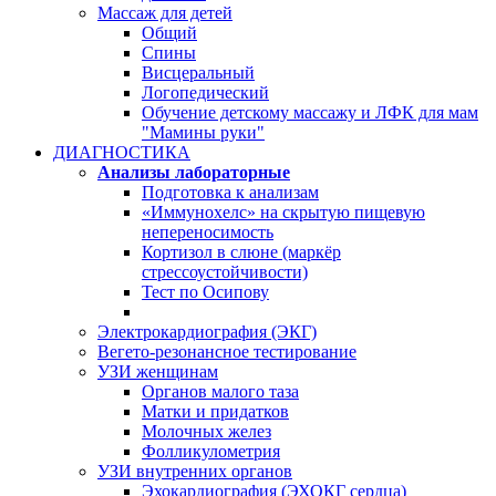
Массаж для детей
Общий
Спины
Висцеральный
Логопедический
Обучение детскому массажу и ЛФК для мам
"Мамины руки"
ДИАГНОСТИКА
Анализы лабораторные
Подготовка к анализам
«Иммунохелс» на скрытую пищевую
непереносимость
Кортизол в слюне (маркёр
стрессоустойчивости)
Тест по Осипову
Электрокардиография (ЭКГ)
Вегето-резонансное тестирование
УЗИ женщинам
Органов малого таза
Матки и придатков
Молочных желез
Фолликулометрия
УЗИ внутренних органов
Эхокардиография (ЭХОКГ сердца)