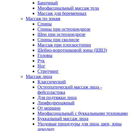
Баночный
Миофасциальный массаж тела
Массаж для беременных
Массаж по зонам
Спины
Спины при остеохондрозе
Шеи при остеохондрозе
Спины при сколиозе
Массаж при плоскостопии
Шейно-воротниковой зоны (ШВЗ)
Головы
Рук
Ног
Стретчинг
Массаж лица
Классический
Остеопатический массаж лица -
фейспластика
Для подтяжки лица
Лимфодренажный
От морщин
Миофасциальный с буккальными техниками
Буккальный массаж лица
Уходовые процедуры для лица, шеи, зоны
декольте