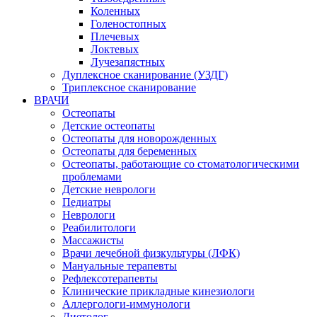
Коленных
Голеностопных
Плечевых
Локтевых
Лучезапястных
Дуплексное сканирование (УЗДГ)
Триплексное сканирование
ВРАЧИ
Остеопаты
Детские остеопаты
Остеопаты для новорожденных
Остеопаты для беременных
Остеопаты, работающие со стоматологическими
проблемами
Детские неврологи
Педиатры
Неврологи
Реабилитологи
Массажисты
Врачи лечебной физкультуры (ЛФК)
Мануальные терапевты
Рефлексотерапевты
Клинические прикладные кинезиологи
Аллергологи-иммунологи
Диетолог