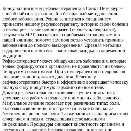
Консультация врача-рефлексотерапевта в Санкт-Петербурге –
способ найти эффективный и безопасный метод лечения
любого заболевания. Решив записаться к специалисту,
принесите нашему рефлексотерапевту историю своей болезни
и имеющиеся заключения врачей (терапевта, невролога),
результаты МРТ, расскажите о проблемах со здоровьем и в
нашей клинике помогут вам полностью устранить причины
заболевания до полного выздоровления. Древняя методика
оздоровления организма – настоящая находка в современной
медицине.
Рефлексотерапевт может обнаруживать заболевания, которые
только формируются в организме, не проявляются ни болью,
ни другими симптомами. При этом терапевтов и неврологов
поражает точность такого диагноза. Лечение у
рефлексотерапевта быстро и эффективно возвращает человеку
полную силу и ощутимую гармонию во всем теле.
Доктор рефлексотерапевт позволяет лучше понять тело,
улучшает его работу и помогает при многих заболеваниях.
Мануальное лечение помогает при различных типах боли,
включая позвоночник, посттравматические боли, когда
бессилен невролог, мигрени. Также записаться на прием стоит
аллергикам и людям, страдающим всевозможными
инфекциями. Процедуры снижают кислотность организма и
регулируют давление. Рефлексотерапевт помогает при