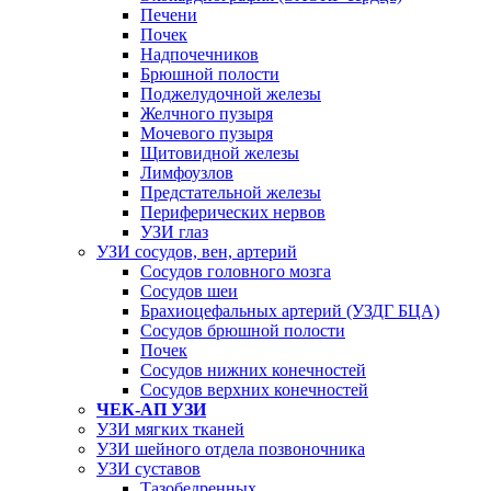
Печени
Почек
Надпочечников
Брюшной полости
Поджелудочной железы
Желчного пузыря
Мочевого пузыря
Щитовидной железы
Лимфоузлов
Предстательной железы
Периферических нервов
УЗИ глаз
УЗИ сосудов, вен, артерий
Сосудов головного мозга
Сосудов шеи
Брахиоцефальных артерий (УЗДГ БЦА)
Сосудов брюшной полости
Почек
Сосудов нижних конечностей
Сосудов верхних конечностей
ЧЕК-АП УЗИ
УЗИ мягких тканей
УЗИ шейного отдела позвоночника
УЗИ суставов
Тазобедренных