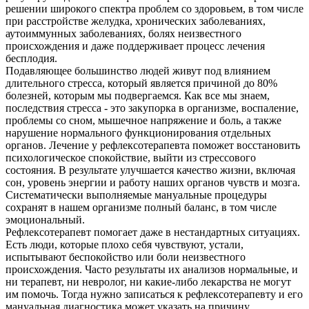
решении широкого спектра проблем со здоровьем, в том числе
при расстройстве желудка, хронических заболеваниях,
аутоиммунных заболеваниях, болях неизвестного
происхождения и даже поддерживает процесс лечения
бесплодия.
Подавляющее большинство людей живут под влиянием
длительного стресса, который является причиной до 80%
болезней, которым мы подвергаемся. Как все мы знаем,
последствия стресса - это закупорка в организме, воспаление,
проблемы со сном, мышечное напряжение и боль, а также
нарушение нормального функционирования отдельных
органов. Лечение у рефлексотерапевта поможет восстановить
психологическое спокойствие, выйти из стрессового
состояния. В результате улучшается качество жизни, включая
сон, уровень энергии и работу наших органов чувств и мозга.
Систематически выполняемые мануальные процедуры
сохранят в нашем организме полный баланс, в том числе
эмоциональный.
Рефлексотерапевт помогает даже в нестандартных ситуациях.
Есть люди, которые плохо себя чувствуют, устали,
испытывают беспокойство или боли неизвестного
происхождения. Часто результаты их анализов нормальные, и
ни терапевт, ни невролог, ни какие-либо лекарства не могут
им помочь. Тогда нужно записаться к рефлексотерапевту и его
мануальная диагностика может указать на причину