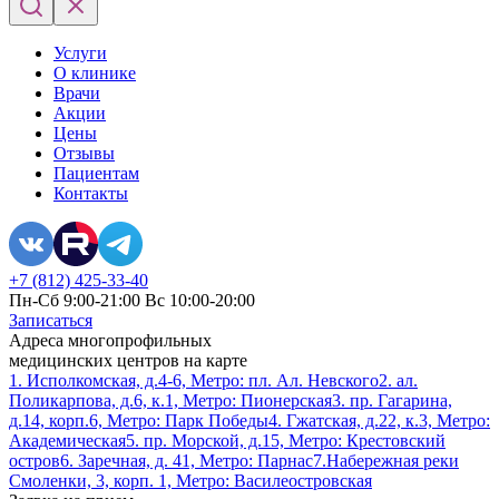
Услуги
О клинике
Врачи
Акции
Цены
Отзывы
Пациентам
Контакты
+7 (812) 425-33-40
Пн-Сб 9:00-21:00 Вс 10:00-20:00
Записаться
Адреса многопрофильных
медицинских центров на карте
1. Исполкомская, д.4-6, Метро: пл. Ал. Невского
2. ал.
Поликарпова, д.6, к.1, Метро: Пионерская
3. пр. Гагарина,
д.14, корп.6, Метро: Парк Победы
4. Гжатская, д.22, к.3, Метро:
Академическая
5. пр. Морской, д.15, Метро: Крестовский
остров
6. Заречная, д. 41, Метро: Парнас
7.Набережная реки
Смоленки, 3, корп. 1, Метро: Василеостровская