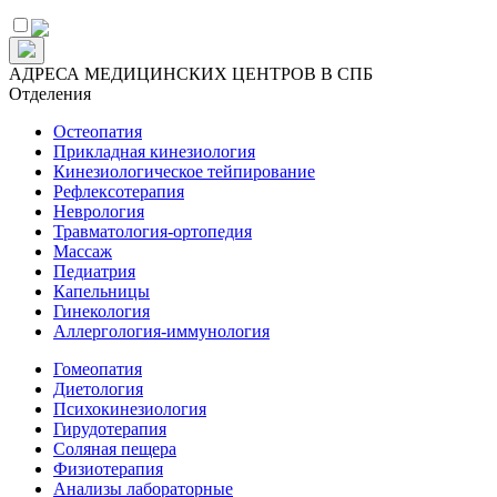
АДРЕСА МЕДИЦИНСКИХ ЦЕНТРОВ В СПБ
Отделения
Остеопатия
Прикладная кинезиология
Кинезиологическое тейпирование
Рефлексотерапия
Неврология
Травматология-ортопедия
Массаж
Педиатрия
Капельницы
Гинекология
Аллергология-иммунология
Гомеопатия
Диетология
Психокинезиология
Гирудотерапия
Соляная пещера
Физиотерапия
Анализы лабораторные