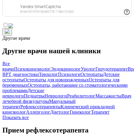
Другие врачи
Другие врачи нашей клиники
Все
врачи
Психокинезиолог
Эндокринолог
Уролог
Гирудотерапевт
Вр
ВРТ диагностики
Трихолог
Психологи
Остеопаты
Детские
остеопаты
Остеопаты для новорожденных
Остеопаты для
беременных
Остеопаты, работающие со стоматологическими
проблемами
Детские
неврологи
Педиатры
Неврологи
Реабилитолог
Массажисты
Врач
лечебной физкультуры
Мануальный
терапевт
Рефлексотерапевты
Клинический прикладной
кинезиолог
Аллерголог
Диетолог
Гинеколог
Терапевт
Показать все
Прием рефлексотерапевта