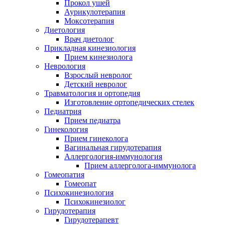
Прокол ушей
Аурикулотерапия
Моксотерапия
Диетология
Врач диетолог
Прикладная кинезиология
Прием кинезиолога
Неврология
Взрослый невролог
Детский невролог
Травматология и ортопедия
Изготовление ортопедических стелек
Педиатрия
Прием педиатра
Гинекология
Прием гинеколога
Вагинальная гирудотерапия
Аллергология-иммунология
Прием аллерголога-иммунолога
Гомеопатия
Гомеопат
Психокинезиология
Психокинезиолог
Гирудотерапия
Гирудотерапевт