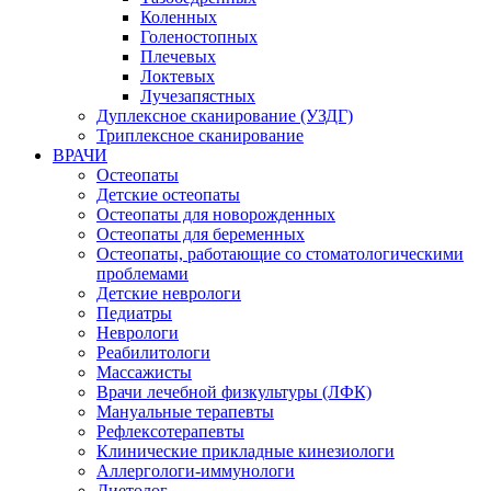
Коленных
Голеностопных
Плечевых
Локтевых
Лучезапястных
Дуплексное сканирование (УЗДГ)
Триплексное сканирование
ВРАЧИ
Остеопаты
Детские остеопаты
Остеопаты для новорожденных
Остеопаты для беременных
Остеопаты, работающие со стоматологическими
проблемами
Детские неврологи
Педиатры
Неврологи
Реабилитологи
Массажисты
Врачи лечебной физкультуры (ЛФК)
Мануальные терапевты
Рефлексотерапевты
Клинические прикладные кинезиологи
Аллергологи-иммунологи
Диетолог