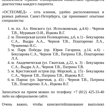
диагностика каждого пациента.
«ОСТЕОМЕД» - сеть клиник, удобно расположенных в
разных районах Санкт-Петербурга, где принимают опытные
специалисты:
м. пл. Ал. Невского (ул. Исполкомская, д.4-6) - Чернов
Т.В., Муравьев О.И., Ицкова В.Г.
м. Пионерская (аллея Поликарпова, д.6, к.1) - Бекузарова
С.А., Выдра А.А., Чернов Т.В., Поштаренко Л.А.,
Чумаченко Н.С.
м. Парк Победы (пр. Юрия Гагарина, д.14, к.6) -
Бекузарова С.А., Чернов Т.В., Патрина Т.В., Поштаренко
Л.А.
м. Академическая (ул. Гжатская, д.22, к. 3) - Бекузарова
С.А., Выдра А.А., Чернов Т.В., Патрина Т.В.
м. Крестовский остров (пр. Морской, д. 15) - Бекузарова
С.А., Чернов Т.В., Патрина Т.В., Ицкова В.Г.
м. Парнас (ул. Заречная, д. 41) - Чернов Т.В., Патрина
Т.В., Поштаренко Л.А., Ицкова В.Г.
Записаться на прием можно по телефону +7 (812) 425-33-40
либо на официальном сайте.
Очень важно, чтобы кинезиотейпирование выполнял