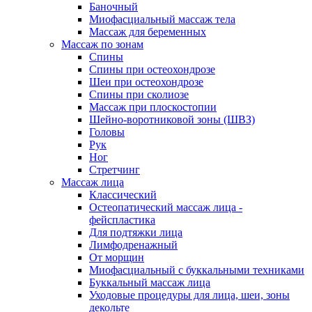
Баночный
Миофасциальный массаж тела
Массаж для беременных
Массаж по зонам
Спины
Спины при остеохондрозе
Шеи при остеохондрозе
Спины при сколиозе
Массаж при плоскостопии
Шейно-воротниковой зоны (ШВЗ)
Головы
Рук
Ног
Стретчинг
Массаж лица
Классический
Остеопатический массаж лица -
фейспластика
Для подтяжки лица
Лимфодренажный
От морщин
Миофасциальный с буккальными техниками
Буккальный массаж лица
Уходовые процедуры для лица, шеи, зоны
декольте