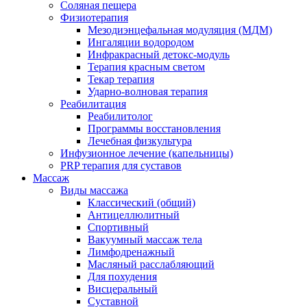
Соляная пещера
Физиотерапия
Мезодиэнцефальная модуляция (МДМ)
Ингаляции водородом
Инфракрасный детокс-модуль
Терапия красным светом
Текар терапия
Ударно-волновая терапия
Реабилитация
Реабилитолог
Программы восстановления
Лечебная физкультура
Инфузионное лечение (капельницы)
PRP терапия для суставов
Массаж
Виды массажа
Классический (общий)
Антицеллюлитный
Спортивный
Вакуумный массаж тела
Лимфодренажный
Масляный расслабляющий
Для похудения
Висцеральный
Суставной