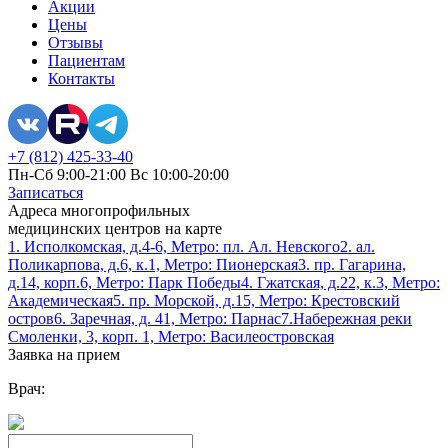
Акции
Цены
Отзывы
Пациентам
Контакты
+7 (812) 425-33-40
Пн-Сб 9:00-21:00 Вс 10:00-20:00
Записаться
Адреса многопрофильных
медицинских центров на карте
1. Исполкомская, д.4-6, Метро: пл. Ал. Невского
2. ал.
Поликарпова, д.6, к.1, Метро: Пионерская
3. пр. Гагарина,
д.14, корп.6, Метро: Парк Победы
4. Гжатская, д.22, к.3, Метро:
Академическая
5. пр. Морской, д.15, Метро: Крестовский
остров
6. Заречная, д. 41, Метро: Парнас
7.Набережная реки
Смоленки, 3, корп. 1, Метро: Василеостровская
Заявка на прием
Врач: