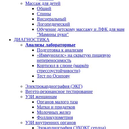
Массаж для детей
Общий
Спины
Висцеральный
Логопедический
Обучение детскому массажу и ЛФК для мам
"Мамины руки"
ДИАГНОСТИКА
Анализы лабораторные
Подготовка к анализам
«Иммунохелс» на скрытую пищевую
непереносимость
Кортизол в слюне (маркёр
стрессоустойчивости)
Тест по Осипову
Электрокардиография (ЭКГ)
Вегето-резонансное тестирование
УЗИ женщинам
Органов малого таза
Матки и придатков
Молочных желез
Фолликулометрия
УЗИ внутренних органов
Эхокардиография (ЭХОКГ сердца)