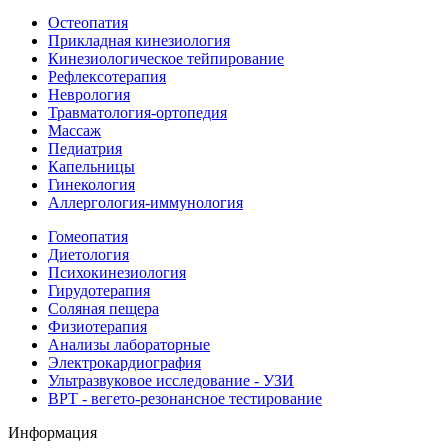
Остеопатия
Прикладная кинезиология
Кинезиологическое тейпирование
Рефлексотерапия
Неврология
Травматология-ортопедия
Массаж
Педиатрия
Капельницы
Гинекология
Аллергология-иммунология
Гомеопатия
Диетология
Психокинезиология
Гирудотерапия
Соляная пещера
Физиотерапия
Анализы лабораторные
Электрокардиография
Ультразвуковое исследование - УЗИ
ВРТ - вегето-резонансное тестирование
Информация