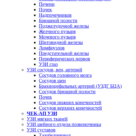
Печени
Почек
Надпочечников
Брюшной полости
Поджелудочной железы
Желчного пузыря
Мочевого пузыря
Щитовидной железы
Лимфоузлов
Предстательной железы
Периферических нервов
УЗИ глаз
УЗИ сосудов, вен, артерий
Сосудов головного мозга
Сосудов шеи
Брахиоцефальных артерий (УЗДГ БЦА)
Сосудов брюшной полости
Почек
Сосудов нижних конечностей
Сосудов верхних конечностей
ЧЕК-АП УЗИ
УЗИ мягких тканей
УЗИ шейного отдела позвоночника
УЗИ суставов
Тазобедренных