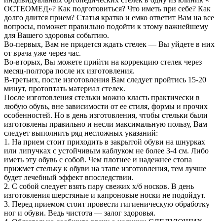
ОСТЕОМЕД»? Как подготовиться? Что иметь при себе? Как
долго длится прием? Статья кратко и емко ответит Вам на все
вопросы, поможет правильно подойти к этому важнейшему
для Вашего здоровья событию.
Во-первых, Вам не придется ждать стелек — Вы уйдете в них
от врача уже через час.
Во-вторых, Вы можете прийти на коррекцию стелек через
месяц-полтора после их изготовления.
В-третьих, после изготовления Вам следует пройтись 15-20
минут, протоптать материал стелек.
После изготовления стельки можно класть практически в
любую обувь, вне зависимости от ее стиля, формы и прочих
особенностей. Но в день изготовления, чтобы стельки были
изготовлены правильно и несли максимальную пользу, Вам
следует выполнить ряд несложных указаний:
1. На прием стоит приходить в закрытой обуви на шнурках
или липучках с устойчивым каблуком не более 3-4 см. Либо
иметь эту обувь с собой. Чем плотнее и надежнее стопа
прижмет стельку к обуви на этапе изготовления, тем лучше
будет лечебный эффект впоследствии.
2. С собой следует взять пару свежих х/б носков. В день
изготовления шерстяные и капроновые носки не подойдут.
3. Перед приемом стоит провести гигиеническую обработку
ног и обуви. Ведь чистота — залог здоровья.