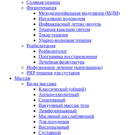
Соляная пещера
Физиотерапия
Мезодиэнцефальная модуляция (МДМ)
Ингаляции водородом
Инфракрасный детокс-модуль
Терапия красным светом
Текар терапия
Ударно-волновая терапия
Реабилитация
Реабилитолог
Программы восстановления
Лечебная физкультура
Инфузионное лечение (капельницы)
PRP терапия для суставов
Массаж
Виды массажа
Классический (общий)
Антицеллюлитный
Спортивный
Вакуумный массаж тела
Лимфодренажный
Масляный расслабляющий
Для похудения
Висцеральный
Суставной