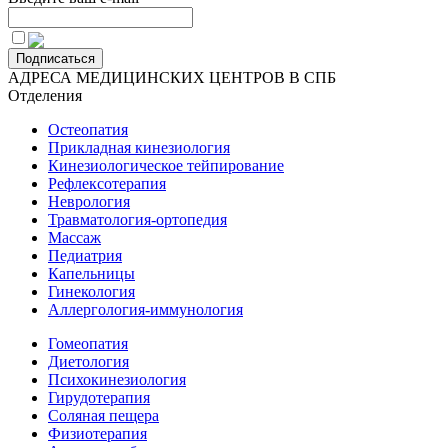
Подписаться
АДРЕСА МЕДИЦИНСКИХ ЦЕНТРОВ В СПБ
Отделения
Остеопатия
Прикладная кинезиология
Кинезиологическое тейпирование
Рефлексотерапия
Неврология
Травматология-ортопедия
Массаж
Педиатрия
Капельницы
Гинекология
Аллергология-иммунология
Гомеопатия
Диетология
Психокинезиология
Гирудотерапия
Соляная пещера
Физиотерапия