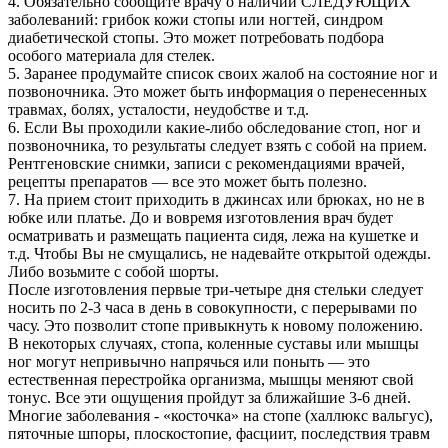
4. Обязательно сообщите врачу о наличии СЛЕДУЮЩИХ
заболеваний: грибок кожи стопы или ногтей, синдром
диабетической стопы. Это может потребовать подбора
особого материала для стелек.
5. Заранее продумайте список своих жалоб на состояние ног и
позвоночника. Это может быть информация о перенесенных
травмах, болях, усталости, неудобстве и т.д.
6. Если Вы проходили какие-либо обследование стоп, ног и
позвоночника, то результаты следует взять с собой на прием.
Рентгеновские снимки, записи с рекомендациями врачей,
рецепты препаратов — все это может быть полезно.
7. На прием стоит приходить в джинсах или брюках, но не в
юбке или платье. До и вовремя изготовления врач будет
осматривать и размещать пациента сидя, лежа на кушетке и
т.д. Чтобы Вы не смущались, не надевайте открытой одежды.
Либо возьмите с собой шорты.
После изготовления первые три-четыре дня стельки следует
носить по 2-3 часа в день в совокупности, с перерывами по
часу. Это позволит стопе привыкнуть к новому положению.
В некоторых случаях, стопа, коленные суставы или мышцы
ног могут непривычно напрячься или поныть — это
естественная перестройка организма, мышцы меняют свой
тонус. Все эти ощущения пройдут за ближайшие 3-6 дней.
Многие заболевания - «косточка» на стопе (халлюкс вальгус),
пяточные шпоры, плоскостопие, фасциит, последствия травм