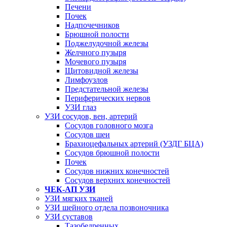
Печени
Почек
Надпочечников
Брюшной полости
Поджелудочной железы
Желчного пузыря
Мочевого пузыря
Щитовидной железы
Лимфоузлов
Предстательной железы
Периферических нервов
УЗИ глаз
УЗИ сосудов, вен, артерий
Сосудов головного мозга
Сосудов шеи
Брахиоцефальных артерий (УЗДГ БЦА)
Сосудов брюшной полости
Почек
Сосудов нижних конечностей
Сосудов верхних конечностей
ЧЕК-АП УЗИ
УЗИ мягких тканей
УЗИ шейного отдела позвоночника
УЗИ суставов
Тазобедренных