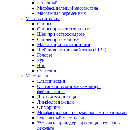
Баночный
Миофасциальный массаж тела
Массаж для беременных
Массаж по зонам
Спины
Спины при остеохондрозе
Шеи при остеохондрозе
Спины при сколиозе
Массаж при плоскостопии
Шейно-воротниковой зоны (ШВЗ)
Головы
Рук
Ног
Стретчинг
Массаж лица
Классический
Остеопатический массаж лица -
фейспластика
Для подтяжки лица
Лимфодренажный
От морщин
Миофасциальный с буккальными техниками
Буккальный массаж лица
Уходовые процедуры для лица, шеи, зоны
декольте