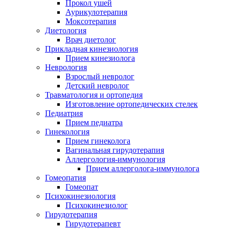
Прокол ушей
Аурикулотерапия
Моксотерапия
Диетология
Врач диетолог
Прикладная кинезиология
Прием кинезиолога
Неврология
Взрослый невролог
Детский невролог
Травматология и ортопедия
Изготовление ортопедических стелек
Педиатрия
Прием педиатра
Гинекология
Прием гинеколога
Вагинальная гирудотерапия
Аллергология-иммунология
Прием аллерголога-иммунолога
Гомеопатия
Гомеопат
Психокинезиология
Психокинезиолог
Гирудотерапия
Гирудотерапевт