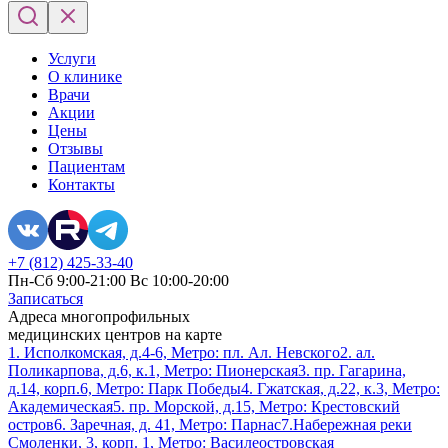
Услуги
О клинике
Врачи
Акции
Цены
Отзывы
Пациентам
Контакты
+7 (812) 425-33-40
Пн-Сб 9:00-21:00 Вс 10:00-20:00
Записаться
Адреса многопрофильных
медицинских центров на карте
1. Исполкомская, д.4-6, Метро: пл. Ал. Невского
2. ал.
Поликарпова, д.6, к.1, Метро: Пионерская
3. пр. Гагарина,
д.14, корп.6, Метро: Парк Победы
4. Гжатская, д.22, к.3, Метро:
Академическая
5. пр. Морской, д.15, Метро: Крестовский
остров
6. Заречная, д. 41, Метро: Парнас
7.Набережная реки
Смоленки, 3, корп. 1, Метро: Василеостровская