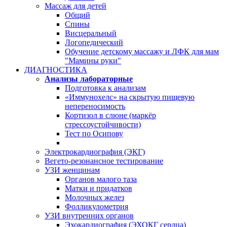
Массаж для детей
Общий
Спины
Висцеральный
Логопедический
Обучение детскому массажу и ЛФК для мам
"Мамины руки"
ДИАГНОСТИКА
Анализы лабораторные
Подготовка к анализам
«Иммунохелс» на скрытую пищевую
непереносимость
Кортизол в слюне (маркёр
стрессоустойчивости)
Тест по Осипову
Электрокардиография (ЭКГ)
Вегето-резонансное тестирование
УЗИ женщинам
Органов малого таза
Матки и придатков
Молочных желез
Фолликулометрия
УЗИ внутренних органов
Эхокардиография (ЭХОКГ сердца)