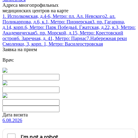
Адреса многопрофильных
медицинских центров на карте
1. Исполкомская, д.4-6, Метро: пл. Ал. Невского
2. ал.
Поликарпова, д.6, к.1, Метро: Пионерская
3. пр. Гагарина,
д.14, корп.6, Метро: Парк Победы
4. Гжатская, д.22, к.3, Метро:
Академическая
5. пр. Морской, д.15, Метро: Крестовский
остров
6. Заречная, д. 41, Метро: Парнас
7.Набережная реки
Смоленки, 3, корп. 1, Метро: Василеостровская
Заявка на прием
Врач:
Дата визита
6.08.2026