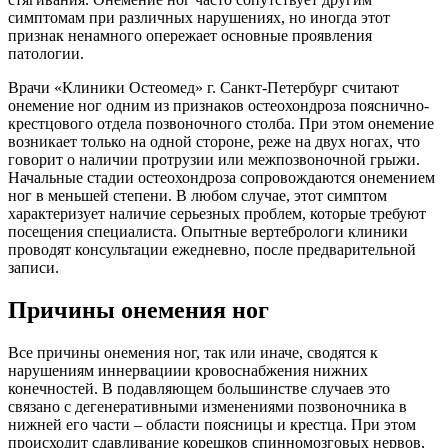
симптомам при различных нарушениях, но иногда этот
признак ненамного опережает основные проявления
патологии.
Врачи «Клиники Остеомед» г. Санкт-Петербург считают
онемение ног одним из признаков остеохондроза пояснично-
крестцового отдела позвоночного столба. При этом онемение
возникает только на одной стороне, реже на двух ногах, что
говорит о наличии протрузии или межпозвоночной грыжи.
Начальные стадии остеохондроза сопровождаются онемением
ног в меньшей степени. В любом случае, этот симптом
характеризует наличие серьезных проблем, которые требуют
посещения специалиста. Опытные вертебрологи клиники
проводят консультации ежедневно, после предварительной
записи.
Причины онемения ног
Все причины онемения ног, так или иначе, сводятся к
нарушениям иннервациии кровоснабжения нижних
конечностей. В подавляющем большинстве случаев это
связано с дегенеративными изменениями позвоночника в
нижней его части – области поясницы и крестца. При этом
происходит сдавливание корешков спинномозговых нервов,