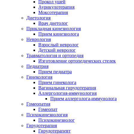
Прокол ушей
Аурикулотерапия
Моксотерапия
Диетология
Врач диетолог
Прикладная кинезиология
Прием кинезиолога
Неврология
Взрослый невролог
Детский невролог
Травматология и ортопедия
Изготовление ортопедических стелек
Педиатрия
Прием педиатра
Гинекология
Прием гинеколога
Вагинальная гирудотерапия
Аллергология-иммунология
Прием аллерголога-иммунолога
Гомеопатия
Гомеопат
Психокинезиология
Психокинезиолог
Гирудотерапия
Гирудотерапевт