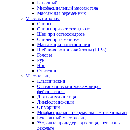
Баночный
Миофасциальный массаж тела
Массаж для беременных
Массаж по зонам
Спины
Спины при остеохондрозе
Шеи при остеохондрозе
Спины при сколиозе
Массаж при плоскостопии
Шейно-воротниковой зоны (ШВЗ)
Головы
Рук
Ног
Стретчинг
Массаж лица
Классический
Остеопатический массаж лица -
фейспластика
Для подтяжки лица
Лимфодренажный
От морщин
Миофасциальный с буккальными техниками
Буккальный массаж лица
Уходовые процедуры для лица, шеи, зоны
декольте