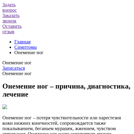
Задать
вопрос
Заказать
звонок
Оставить
отзыв
Главная
Симптомы
Онемение ног
Онемение ног
Записаться
Онемение ног
Онемение ног – причина, диагностика,
лечение
Онемение ног – потеря чувствительности или парестезия
кожи нижних конечностей, сопровождается также
покалыванием, беганьем мурашек, жжением, чувством
стягивания. Онемение ног часто сопутствует другим