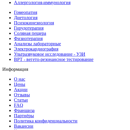
Аллергология-иммунология
Гомеопатия
Диетология
Психокинезиология
Гирудотерапия
Соляная пещера
Физиотерапия
Анализы лабораторные
Электрокардиография
Ультразвуковое исследование - УЗИ
ВРТ - вегето-резонансное тестирование
Информация
О нас
Цены
Акции
Отзывы
Статьи
FAQ
Франшиза
Партнёры
Политика конфиденциальности
Вакансии