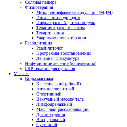
Соляная пещера
Физиотерапия
Мезодиэнцефальная модуляция (МДМ)
Ингаляции водородом
Инфракрасный детокс-модуль
Терапия красным светом
Текар терапия
Ударно-волновая терапия
Реабилитация
Реабилитолог
Программы восстановления
Лечебная физкультура
Инфузионное лечение (капельницы)
PRP терапия для суставов
Массаж
Виды массажа
Классический (общий)
Антицеллюлитный
Спортивный
Вакуумный массаж тела
Лимфодренажный
Масляный расслабляющий
Для похудения
Висцеральный
Суставной