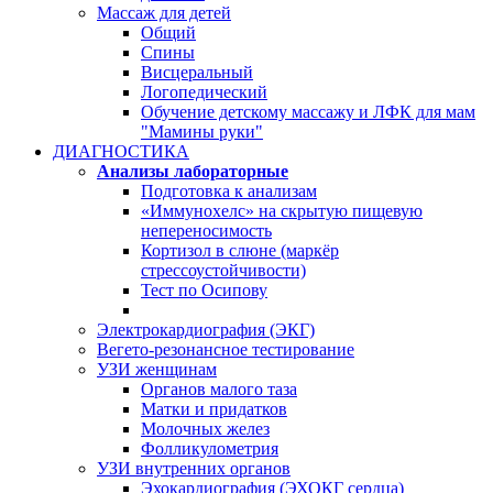
Массаж для детей
Общий
Спины
Висцеральный
Логопедический
Обучение детскому массажу и ЛФК для мам
"Мамины руки"
ДИАГНОСТИКА
Анализы лабораторные
Подготовка к анализам
«Иммунохелс» на скрытую пищевую
непереносимость
Кортизол в слюне (маркёр
стрессоустойчивости)
Тест по Осипову
Электрокардиография (ЭКГ)
Вегето-резонансное тестирование
УЗИ женщинам
Органов малого таза
Матки и придатков
Молочных желез
Фолликулометрия
УЗИ внутренних органов
Эхокардиография (ЭХОКГ сердца)