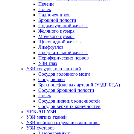
Печени
Почек
Надпочечников
Брюшной полости
Поджелудочной железы
Желчного пузыря
Мочевого пузыря
Щитовидной железы
Лимфоузлов
Предстательной железы
Периферических нервов
УЗИ глаз
УЗИ сосудов, вен, артерий
Сосудов головного мозга
Сосудов шеи
Брахиоцефальных артерий (УЗДГ БЦА)
Сосудов брюшной полости
Почек
Сосудов нижних конечностей
Сосудов верхних конечностей
ЧЕК-АП УЗИ
УЗИ мягких тканей
УЗИ шейного отдела позвоночника
УЗИ суставов
Тазобедренных