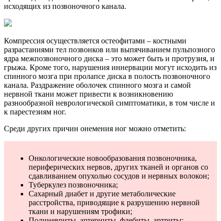
исходящих из позвоночного канала.
Компрессия осуществляется остеофитами – костными
разрастаниями тел позвонков или выпячиванием пульпозного
ядра межпозвоночного диска – это может быть и протрузия, и
грыжа. Кроме того, нарушения иннервации могут исходить из
спинного мозга при пролапсе диска в полость позвоночного
канала. Раздражение оболочек спинного мозга и самой
нервной ткани может привести к возникновению
разнообразной неврологической симптоматики, в том числе и
к парестезиям ног.
Среди других причин онемения ног можно отметить:
Онкологические новообразования позвоночника,
периферических нервов, других тканей и органов со
сдавливанием опухолью сосудов и нервных волокон;
Туберкулез позвоночника;
Сахарный диабет и другие метаболические
расстройства, приводящие к разрушению нервной
ткани и нарушениям трофики;
Полиневриты, артерииты, флебиты, артриты;