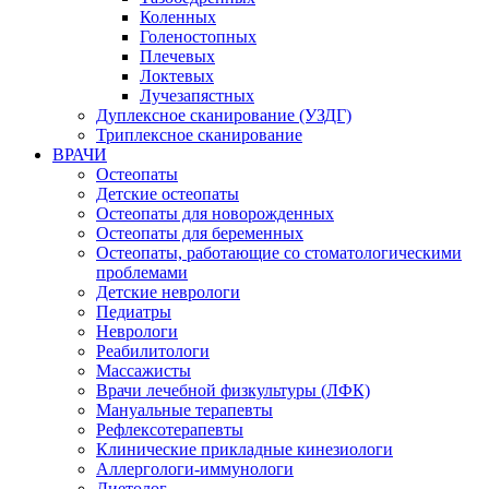
Коленных
Голеностопных
Плечевых
Локтевых
Лучезапястных
Дуплексное сканирование (УЗДГ)
Триплексное сканирование
ВРАЧИ
Остеопаты
Детские остеопаты
Остеопаты для новорожденных
Остеопаты для беременных
Остеопаты, работающие со стоматологическими
проблемами
Детские неврологи
Педиатры
Неврологи
Реабилитологи
Массажисты
Врачи лечебной физкультуры (ЛФК)
Мануальные терапевты
Рефлексотерапевты
Клинические прикладные кинезиологи
Аллергологи-иммунологи
Диетолог