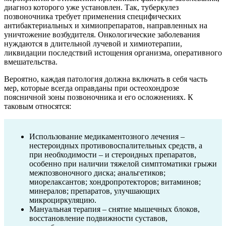
диагноз которого уже установлен. Так, туберкулез
позвоночника требует применения специфических
антибактериальных и химиопрепаратов, направленных на
уничтожение возбудителя. Онкологические заболевания
нуждаются в длительной лучевой и химиотерапии,
ликвидации последствий истощения организма, оперативного
вмешательства.
Вероятно, каждая патология должна включать в себя часть
мер, которые всегда оправданы при остеохондрозе
поясничной зоны позвоночника и его осложнениях. К
таковым относятся:
Использование медикаментозного лечения –
нестероидных противовоспалительных средств, а
при необходимости – и стероидных препаратов,
особенно при наличии тяжелой симптоматики грыжи
межпозвоночного диска; анальгетиков;
миорелаксантов; хондропротекторов; витаминов;
минералов; препаратов, улучшающих
микроциркуляцию.
Мануальная терапия – снятие мышечных блоков,
восстановление подвижности суставов,