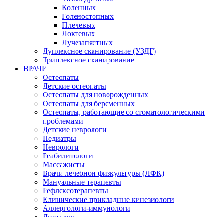
Коленных
Голеностопных
Плечевых
Локтевых
Лучезапястных
Дуплексное сканирование (УЗДГ)
Триплексное сканирование
ВРАЧИ
Остеопаты
Детские остеопаты
Остеопаты для новорожденных
Остеопаты для беременных
Остеопаты, работающие со стоматологическими
проблемами
Детские неврологи
Педиатры
Неврологи
Реабилитологи
Массажисты
Врачи лечебной физкультуры (ЛФК)
Мануальные терапевты
Рефлексотерапевты
Клинические прикладные кинезиологи
Аллергологи-иммунологи
Диетолог