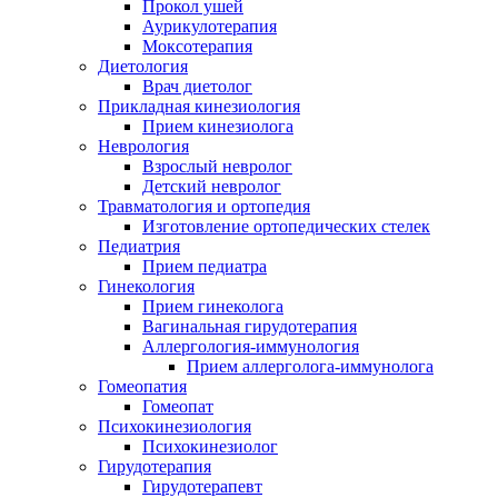
Прокол ушей
Аурикулотерапия
Моксотерапия
Диетология
Врач диетолог
Прикладная кинезиология
Прием кинезиолога
Неврология
Взрослый невролог
Детский невролог
Травматология и ортопедия
Изготовление ортопедических стелек
Педиатрия
Прием педиатра
Гинекология
Прием гинеколога
Вагинальная гирудотерапия
Аллергология-иммунология
Прием аллерголога-иммунолога
Гомеопатия
Гомеопат
Психокинезиология
Психокинезиолог
Гирудотерапия
Гирудотерапевт