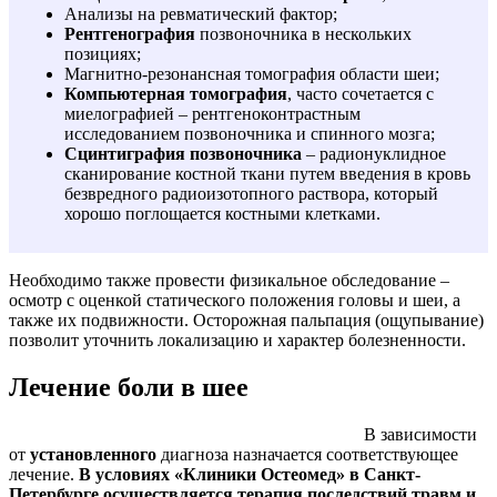
Анализы на ревматический фактор;
Рентгенография
позвоночника в нескольких
позициях;
Магнитно-резонансная томография области шеи;
Компьютерная томография
, часто сочетается с
миелографией – рентгеноконтрастным
исследованием позвоночника и спинного мозга;
Сцинтиграфия позвоночника
– радионуклидное
сканирование костной ткани путем введения в кровь
безвредного радиоизотопного раствора, который
хорошо поглощается костными клетками.
Необходимо также провести физикальное обследование –
осмотр с оценкой статического положения головы и шеи, а
также их подвижности. Осторожная пальпация (ощупывание)
позволит уточнить локализацию и характер болезненности.
Лечение боли в шее
В зависимости
от
установленного
диагноза назначается соответствующее
лечение.
В условиях «Клиники Остеомед» в Санкт-
Петербурге осуществляется терапия последствий травм и