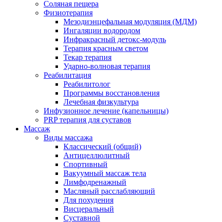
Соляная пещера
Физиотерапия
Мезодиэнцефальная модуляция (МДМ)
Ингаляции водородом
Инфракрасный детокс-модуль
Терапия красным светом
Текар терапия
Ударно-волновая терапия
Реабилитация
Реабилитолог
Программы восстановления
Лечебная физкультура
Инфузионное лечение (капельницы)
PRP терапия для суставов
Массаж
Виды массажа
Классический (общий)
Антицеллюлитный
Спортивный
Вакуумный массаж тела
Лимфодренажный
Масляный расслабляющий
Для похудения
Висцеральный
Суставной