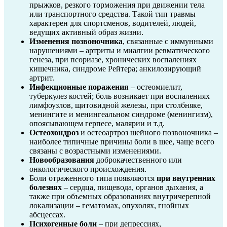
прыжков, резкого торможения при движении тела
или транспортного средства. Такой тип травмы
характерен для спортсменов, водителей, людей,
ведущих активный образ жизни.
Изменения позвоночника
, связанные с иммунными
нарушениями – артриты и миалгии ревматического
генеза, при псориазе, хронических воспалениях
кишечника, синдроме Рейтера; анкилозирующий
артрит.
Инфекционные поражения
– остеомиелит,
туберкулез костей; боль возникает при воспалениях
лимфоузлов, щитовидной железы, при столбняке,
менингите и менингеальном синдроме (менингизм),
опоясывающем герпесе, малярии и т.д.
Остеохондроз
и остеоартроз шейного позвоночника –
наиболее типичные причины боли в шее, чаще всего
связаны с возрастными изменениями.
Новообразования
доброкачественного или
онкологического происхождения.
Боли отраженного типа появляются
при внутренних
болезнях
– сердца, пищевода, органов дыхания, а
также при объемных образованиях внутричерепной
локализации – гематомах, опухолях, гнойных
абсцессах.
Психогенные боли
– при депрессиях,