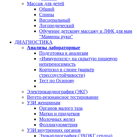
Массаж для детей
Общий
Спины
Висцеральный
Логопедический
Обучение детскому массажу и ЛФК для мам
"Мамины руки"
ДИАГНОСТИКА
Анализы лабораторные
Подготовка к анализам
«Иммунохелс» на скрытую пищевую
непереносимость
Кортизол в слюне (маркёр
стрессоустойчивости)
Тест по Осипову
Электрокардиография (ЭКГ)
Вегето-резонансное тестирование
УЗИ женщинам
Органов малого таза
Матки и придатков
Молочных желез
Фолликулометрия
УЗИ внутренних органов
Эхокардиография (ЭХОКГ сердца)