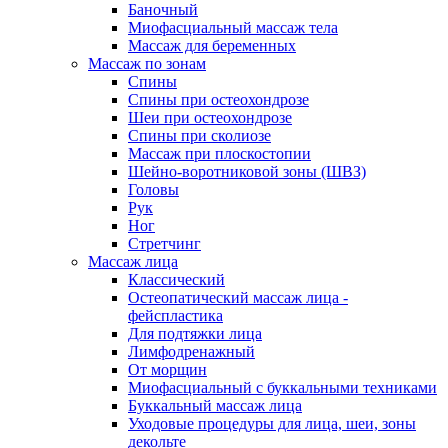
Баночный
Миофасциальный массаж тела
Массаж для беременных
Массаж по зонам
Спины
Спины при остеохондрозе
Шеи при остеохондрозе
Спины при сколиозе
Массаж при плоскостопии
Шейно-воротниковой зоны (ШВЗ)
Головы
Рук
Ног
Стретчинг
Массаж лица
Классический
Остеопатический массаж лица -
фейспластика
Для подтяжки лица
Лимфодренажный
От морщин
Миофасциальный с буккальными техниками
Буккальный массаж лица
Уходовые процедуры для лица, шеи, зоны
декольте