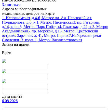
Пн-Сб 9:00-21:00 Вс 10:00-20:00
Записаться
Адреса многопрофильных
медицинских центров на карте
1. Исполкомская, д.4-6, Метро: пл. Ал. Невского
2. ал.
Поликарпова, д.6, к.1, Метро: Пионерская
3. пр. Гагарина,
д.14, корп.6, Метро: Парк Победы
4. Гжатская, д.22, к.3, Метро:
Академическая
5. пр. Морской, д.15, Метро: Крестовский
остров
6. Заречная, д. 41, Метро: Парнас
7.Набережная реки
Смоленки, 3, корп. 1, Метро: Василеостровская
Заявка на прием
Врач:
Дата визита
6.08.2026