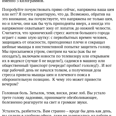
именно 5 килограммов.
Попробуйте почувствовать прямо сейчас, напряжена ваша шея
или нет? Я почти гарантирую, что да. Возможно, обратив на
это внимание, вы почувствуете, что напряжена не только шея,
но и плечи, они как бы чуть приподняты вверх, а иногда это
напряжение охватывает зону от лопаток до нижней челюсти.
Считается, что хронический стресс жителя большого города
играет с нами злую шутку: с первобытных времен человек,
защищаясь от опасности, приподнимал плечи и сокращал
шейные мышцы в инстинктивной попытке защитить голову.
Мы просыпаемся утром, смотрим на часы (как бы не
опоздать!), включаем новости по телевизору или открываем
их в яндексе (лучше б не видели!), садимся в машину или
общественный транспорт (очереди! пробки! гололед!) . И вот
еще рабочий день не начался толком, а полученная доза
стресса привела мышцы шеи и плечевого пояса в
оборонительную позицию. К чему это может привести
вечером?
Головная боль. Затылок, темя, виски, реже лоб. Вы устало
трете голову ладонями, принимаете обезболивающее,
болезненно реагируете на свет и громкие звуки.
Усталость, разбитость. Вам странно – вроде бы день как день,
вы сидели в удобном офисе, даже не задержались на работе и