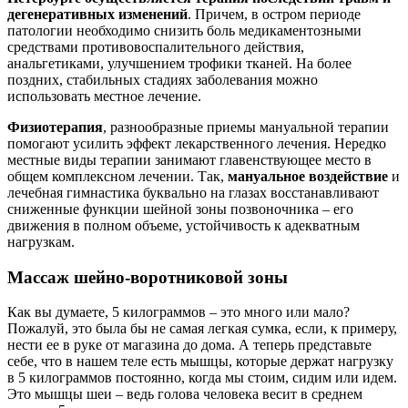
дегенеративных изменений
. Причем, в остром периоде
патологии необходимо снизить боль медикаментозными
средствами противовоспалительного действия,
анальгетиками, улучшением трофики тканей. На более
поздних, стабильных стадиях заболевания можно
использовать местное лечение.
Физиотерапия
, разнообразные приемы мануальной терапии
помогают усилить эффект лекарственного лечения. Нередко
местные виды терапии занимают главенствующее место в
общем комплексном лечении. Так,
мануальное воздействие
и
лечебная гимнастика буквально на глазах восстанавливают
сниженные функции шейной зоны позвоночника – его
движения в полном объеме, устойчивость к адекватным
нагрузкам.
Массаж шейно-воротниковой зоны
Как вы думаете, 5 килограммов – это много или мало?
Пожалуй, это была бы не самая легкая сумка, если, к примеру,
нести ее в руке от магазина до дома. А теперь представьте
себе, что в нашем теле есть мышцы, которые держат нагрузку
в 5 килограммов постоянно, когда мы стоим, сидим или идем.
Это мышцы шеи – ведь голова человека весит в среднем