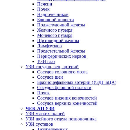
Печени
Почек
Надпочечников
Брюшной полости
Поджелудочной железы
Желчного пузыря
Мочевого пузыря
Щитовидной железы
Лимфоузлов
Предстательной железы
Периферических нервов
УЗИ глаз
УЗИ сосудов, вен, артерий
Сосудов головного мозга
Сосудов шеи
Брахиоцефальных артерий (УЗДГ БЦА)
Сосудов брюшной полости
Почек
Сосудов нижних конечностей
Сосудов верхних конечностей
ЧЕК-АП УЗИ
УЗИ мягких тканей
УЗИ шейного отдела позвоночника
УЗИ суставов
Тазобедренных