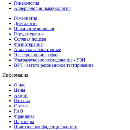
Гинекология
Аллергология-иммунология
Гомеопатия
Диетология
Психокинезиология
Гирудотерапия
Соляная пещера
Физиотерапия
Анализы лабораторные
Электрокардиография
Ультразвуковое исследование - УЗИ
ВРТ - вегето-резонансное тестирование
Информация
О нас
Цены
Акции
Отзывы
Статьи
FAQ
Франшиза
Партнёры
Политика конфиденциальности