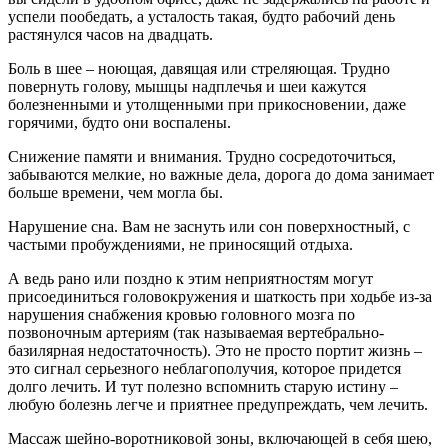
успели пообедать, а усталость такая, будто рабочий день
растянулся часов на двадцать.
Боль в шее – ноющая, давящая или стреляющая. Трудно
повернуть голову, мышцы надплечья и шеи кажутся
болезненными и утолщенными при прикосновении, даже
горячими, будто они воспалены.
Снижение памяти и внимания. Трудно сосредоточиться,
забываются мелкие, но важные дела, дорога до дома занимает
больше времени, чем могла бы.
Нарушение сна. Вам не заснуть или сон поверхностный, с
частыми пробуждениями, не приносящий отдыха.
А ведь рано или поздно к этим неприятностям могут
присоединиться головокружения и шаткость при ходьбе из-за
нарушения снабжения кровью головного мозга по
позвоночным артериям (так называемая вертебрально-
базилярная недостаточность). Это не просто портит жизнь –
это сигнал серьезного неблагополучия, которое придется
долго лечить. И тут полезно вспомнить старую истину –
любую болезнь легче и приятнее предупреждать, чем лечить.
Массаж шейно-воротниковой зоны, включающей в себя шею,